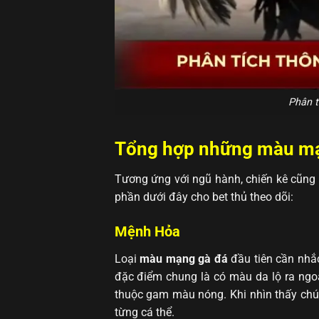
Phân t
Tổng hợp những màu mạn
Tương ứng với ngũ hành, chiến kê cũng 
phần dưới đây cho bet thủ theo dõi:
Mệnh Hỏa
Loại
màu mạng gà đá
đầu tiên cần nhắc
đặc điểm chung là có màu da lộ ra ngo
thuộc gam màu nóng. Khi nhìn thấy ch
từng cá thể.