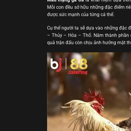
Mỗi con đều sở hữu những đặc điểm riên
được sức mạnh của từng cá thể.
Cụ thể người ta sẽ dựa vào những đặc 
– Thủy – Hỏa – Thổ. Năm thành phần đề
quả trận đấu còn chịu ảnh hưởng mật th