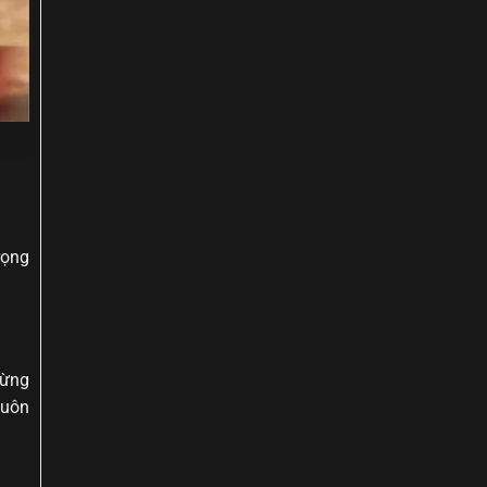
rọng
từng
huôn