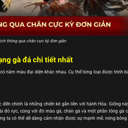
ích thông qua chân cực kỳ đơn giản
g gà đá chi tiết nhất
có năm màu đại diện khác nhau. Cụ thể từng loại được trình b
 đến chính là những chiến kê gắn liền với hành Hỏa. Giống nà
ài đỏ rực, cùng với đó mào gà, chân gà và một phần lông gà 
úng ta có thể dễ dàng cảm nhận được sự mạnh mẽ, nóng bỏng