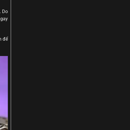
. Do
ngay
n để