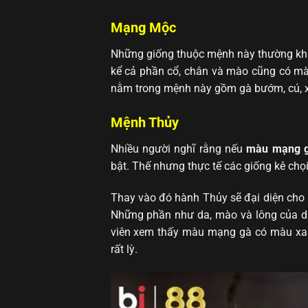
Mạng Mộc
Những giống thuộc mệnh này thường khá
kể cả phần cổ, chân và mào cũng có màu
nằm trong mệnh này gồm gà bướm, cú, x
Mệnh Thủy
Nhiều người nghĩ rằng nếu
màu mạng 
bật. Thế nhưng thực tế các giống kê chọ
Thay vào đó hành Thủy sẽ đại diện cho
Những phần như da, mào và lông của dũ
viên xem thấy màu mạng gà có màu xanh
rất lỳ.