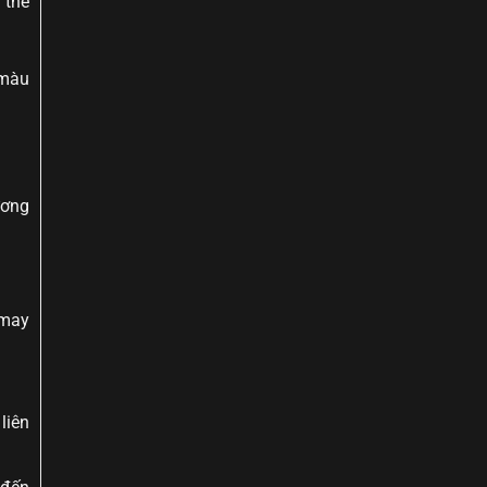
 thể
 màu
ương
 may
liên