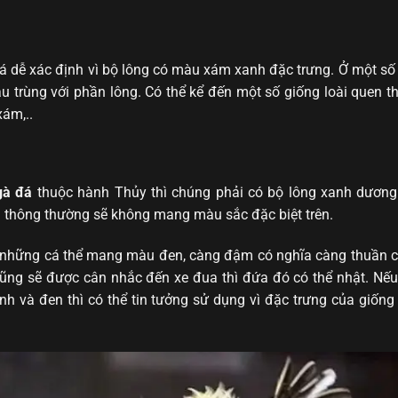
 dễ xác định vì bộ lông có màu xám xanh đặc trưng. Ở một số
 trùng với phần lông. Có thể kể đến một số giống loài quen t
ám,..
gà đá
thuộc hành Thủy thì chúng phải có bộ lông xanh dương
i thông thường sẽ không mang màu sắc đặc biệt trên.
 những cá thể mang màu đen, càng đậm có nghĩa càng thuần c
ng sẽ được cân nhắc đến xe đua thì đứa đó có thể nhật. Nếu
 và đen thì có thể tin tưởng sử dụng vì đặc trưng của giống